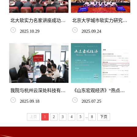
北大软实力名家讲座成功举
北京大学城市软实力研究院
办 以文史智慧赋能城市发展
助力第三届数字生态与治理
2025.10.29
2025.09.24
论坛 共绘济南数字发展新蓝
图
我院与杭州云深处科技有限
《山东宏观经济》“热点聚
公司共商人工智能机器人教
焦”板块刊发我院院长许云
2025.09.18
2025.07.25
育研学基地以及实验室项目
霄署名文章|人工智能赋能
合作
山...
...
上页
1
2
3
4
5
8
下页