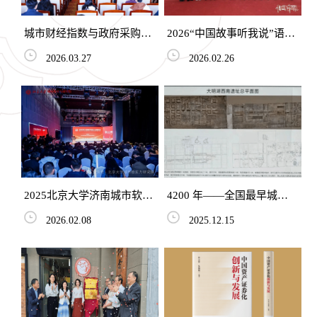
城市财经指数与政府采购智
2026“中国故事听我说”语言
能咨询AI联合发布暨交流会
艺术展演全国宣传推介会在
2026.03.27
2026.02.26
在北京大学经济学院举行
京举行
2025北京大学济南城市软实
4200 年——全国最早城区
力研究院创新成果发布会顺
建城史！济南软实力提升的
2026.02.08
2025.12.15
利举办 多项创新成果落地
发展新构想！
赋...