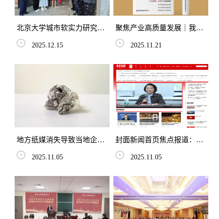
北京大学城市软实力研究院
聚焦产业高质量发展｜我院
与林连玉基金共建东南亚合
发布《中国资产证券化创新
2025.12.15
2025.11.21
作平台 擘画中马人文交流
与发展》研究成果
新...
地方纸媒消失导致当地企业
封面新闻首页焦点报道：我
贷款成本上升？丨学术光华
院院长接受专访，解读政府
2025.11.05
2025.11.05
债务管理新变革