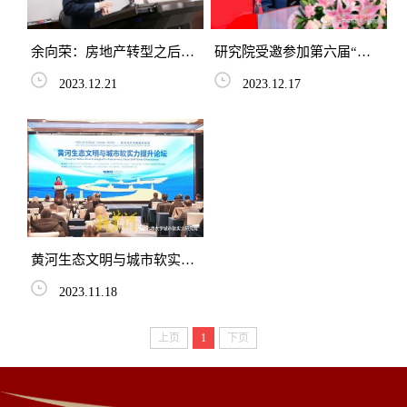
余向荣：房地产转型之后，
研究院受邀参加第六届“中
中国经济增长靠什么？丨金
国百所大学经济学院院长论
2023.12.21
2023.12.17
融前沿讲堂第118期
坛”暨“首届孙尚清发展知...
黄河生态文明与城市软实力
提升论坛举行，众多专家学
2023.11.18
者交流观点贡献智慧
上页
1
下页