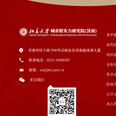
关于
研究
济南市经十路7000号汉峪金谷济南媒体港大厦
组织
联系电话：0531-59680387
业务
邮箱：sri@pku.jnsri.cn
委员
关注我们
院领
公示
加入