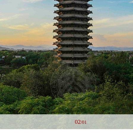
02
/
01