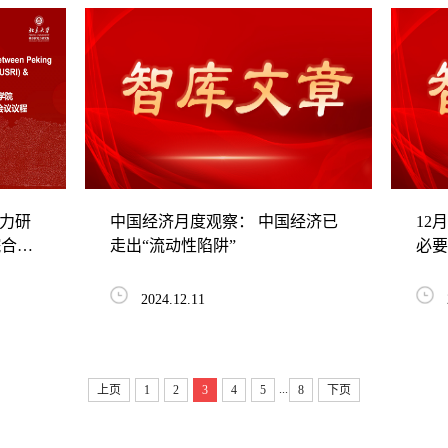
实力研
中国经济月度观察： 中国经济已
12
院合作
走出“流动性陷阱”
必要
2024.12.11
...
上页
1
2
3
4
5
8
下页