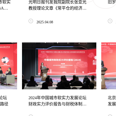
市软实
光明日报刊发我院副院长张亚光
旧岁
BA）
教授理论文章《常平仓的经济思
想与历史影响》
2025.04.08
论坛
2024年中国城市软实力发展论坛
北京
元路径
财政实力评价报告与财税体制改
发展
革报告受关注