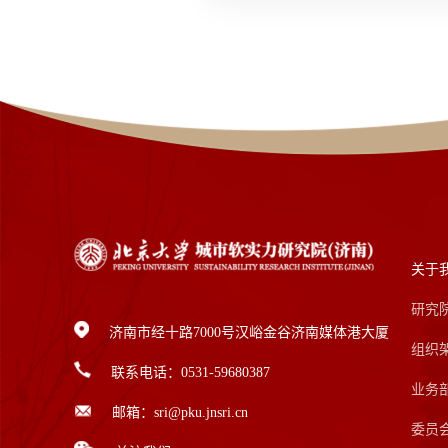
关于
研究
济南市经十路7000号汉峪金谷济南媒体港大厦
组织
联系电话：0531-59680387
业务
邮箱：sri@pku.jnsri.cn
委员