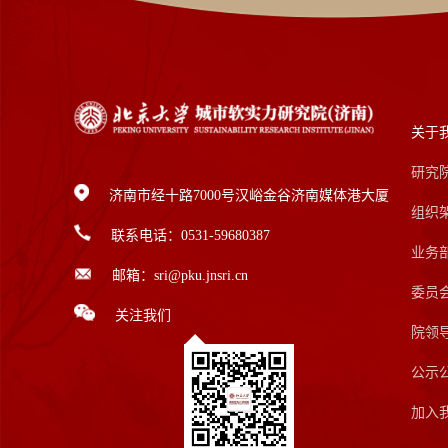
关于
研究
济南市经十路7000号汉峪金谷济南媒体港大厦
组织
联系电话：0531-59680387
业务
邮箱：sri@pku.jnsri.cn
委员
关注我们
院领
公示
加入