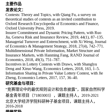
主要作品
发表论文：
Contests: Theory and Topics, with Qiang Fu, a survey on
theoretical studies of contests as an invited contribution to
Oxford Research Encyclopedia of Economics and Finance,
Oxford University Press, 2019.
Insurer Commitment and Dynamic Pricing Pattern, with Ruo
Jia, Geneva Risk and Insurance Review, 2019, 44(1), 87–135.
Managerial Turnover and Entrenchment, with Xi Weng, Journal
of Economics & Management Strategy, 2018, 27(4), 742–771.
Multidimensional Private Information, Market Structure and
Insurance Markets, with Hanming Fang, RAND Journal of
Economics, 2018, 49(3), 751–787.
Incentives in Lottery Contests with Draws, with Shanglyu
Deng and Xiruo Wang, Economics Letters, 2018, 163, 1–5.
Information Sharing in Private Value Lottery Contest, with Jie
Zheng, Economics Letters, 2017, 157, 36–40.
研究基金与项目：
“竞赛理论中的最优规则设计和信息披露”，国家自然科学
基金青年项目（71803003），课题主持人，2019-2021
北京大学经济学院科研种子基金项目，课题主持人，
2016-2018
荣誉奖励